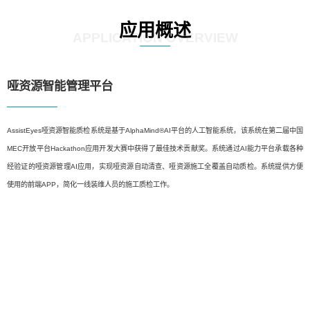
应用概述
APPLICATION OVERVIEW
哑资源智能管理平台
AssistEyes哑资源智能质检系统是基于AlphaMind®AI平台的人工智能系统，该系统在第二届中国
MEC开放平台Hackathon应用开发大赛中获得了最佳技术贡献奖。系统通过AI能力平台承载各种
经验证的哑资源管理AI应用，实现哑资源自动清查、哑资源施工全覆盖自动质检。系统提供方便
使用的前端APP，简化一线装维人员的施工质检工作。