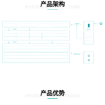
产品架构
SYSTEM ARCHITECTURE
产品优势
PRODUCT ADVANTAGES