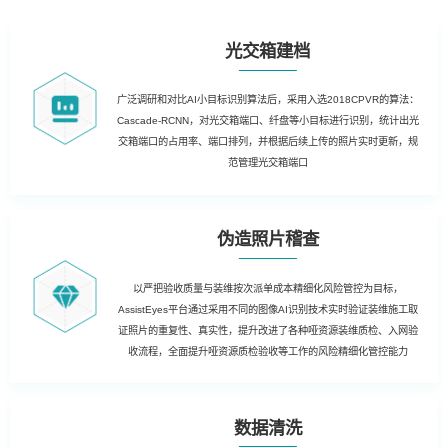
光交箱建档
广泛调研和对比AI小目标识别算法后，采用入选2018CPVR的算法：
Cascade-RCNN，对光交箱端口、纤盘等小目标进行识别，统计出光
交箱端口的占用率、端口排列，并根据后续上传的照片实时更新，规
范管理光交箱端口
伪造照片稽查
以严把验收质量与装维按次派单成本精细化风险管控为目标，
AssistEyes平台通过采用不同的图像AI识别技术实时验证装维施工取
证照片的重复性、真实性，提升改进了各种哑资源装维质检、入网验
收流程，全面提升哑资源质检验收等工作的风险精细化管控能力
数据清洗