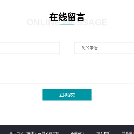
在线留言
ONLINE MESSAGE
立即提交
开云电子（中国）有限公司官网
新闻资讯
加入我们
联系我