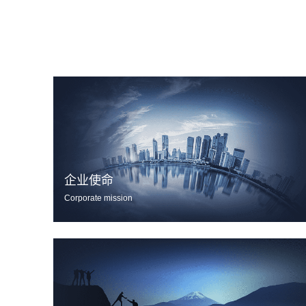
企业使命
Corporate mission