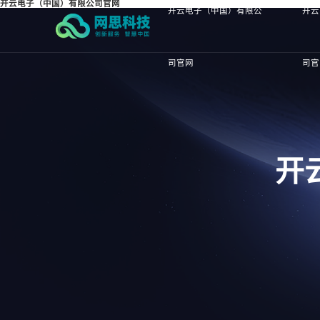
开云电子（中国）有限公司官网
开云电子（中国）有限公
开云
司官网
司官
开