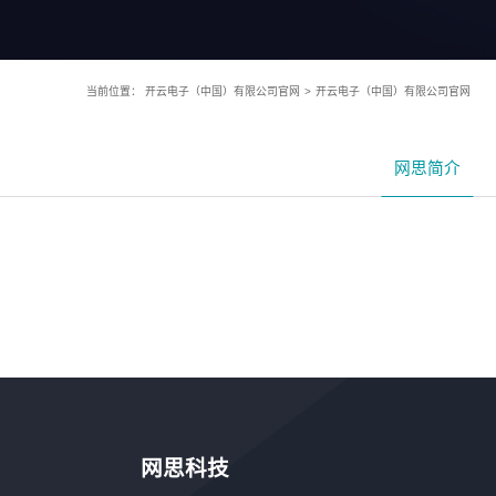
当前位置：
开云电子（中国）有限公司官网
>
开云电子（中国）有限公司官网
网思简介
网思科技