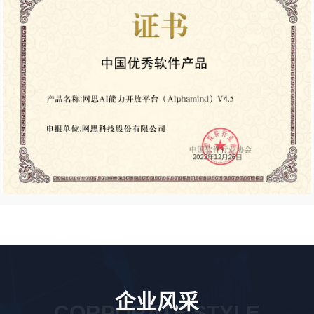
企业风采
CORPORATE STYLE