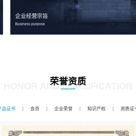
企业经营宗旨
Business purpose
荣誉资质
HONOR AND QUALIFICATION
产品证书
会员
企业荣誉
知识产权
资质证