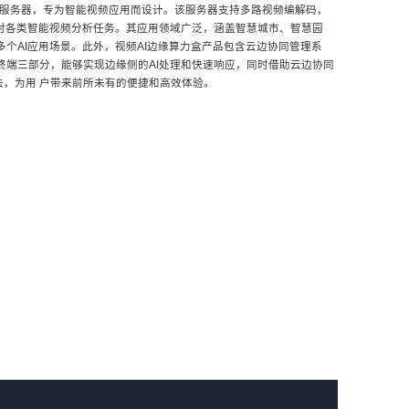
缘计算微服务器，专为智能视频应用而设计。该服务器支持多路视频编解码，
应对各类智能视频分析任务。其应用领域广泛，涵盖智慧城市、智慧园
多个AI应用场景。此外，视频AI边缘算力盒产品包含云边协同管理系
终端三部分，能够实现边缘侧的AI处理和快速响应，同时借助云边协同
，为用 户带来前所未有的便捷和高效体验。