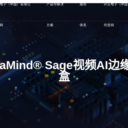
电子（中国）有限公
产品与解决
服务
开云电子（中国
网
方案
体系
司官网
haMind® Sage视频AI
盒