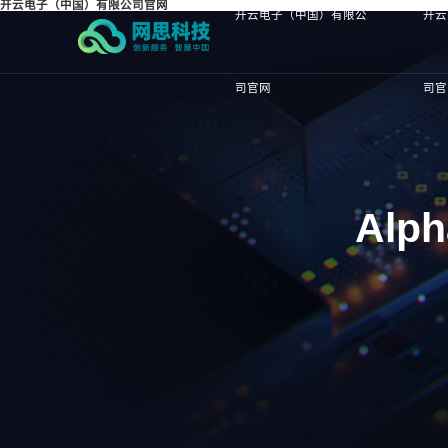
开云电子（中国）有限公司官网
开云电子（中国）有限公
开云
司官网
司官
Alp