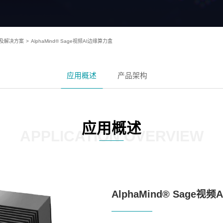
台及解决方案
>
AlphaMind® Sage视频AI边缘算力盒
应用概述
产品架构
应用概述
APPLICATION OVERVIEW
AlphaMind® Sage视