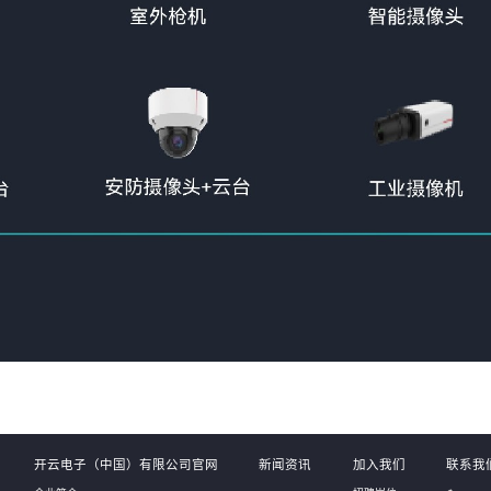
开云电子（中国）有限公司官网
新闻资讯
加入我们
联系我