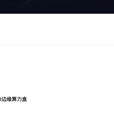
频AI边缘算力盒