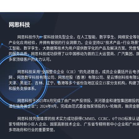
网思科技
网思科技作为一家科技领先型企业，在人工智能、数字孪生、网络安全等
产业化应用经验，并拥有敏锐的行业洞察力。企业坚持以“技术产品+行业场景
工智能、数字孪生、大数据等技术为用户提供数字化的产品及解决方案。凭借
的服务品质，网思科技成功获得了以中国移动为首的三大运营商、广汽集团、
多家顶级客户的大力认可。
网思科技采用“全国整合企业（CIE）”的先进理念，成员企业囊括开云电
网 、网思数字科技有限公司、网思控股（香港）有限公司、星云博创科技有限
天津、黑龙江、吉林、辽宁、香港等多个省份及地区设立15家分支机构，构建
和服务支撑体系。
网思科技于2023年8月完成了由广州产投领投、天河基金和建智集团跟投
潜在独角兽企业”；2024年9月，完成由范式基金独家领投的A+轮融资，融资
网思科技凭借雄厚的技术实力成功获得CMMI5、CCRC、6个ISO标准
家专精特新小巨人企业、国家高新技术企业、广东省专精特新中小企业和广州
多项政府和行业的重要荣誉。