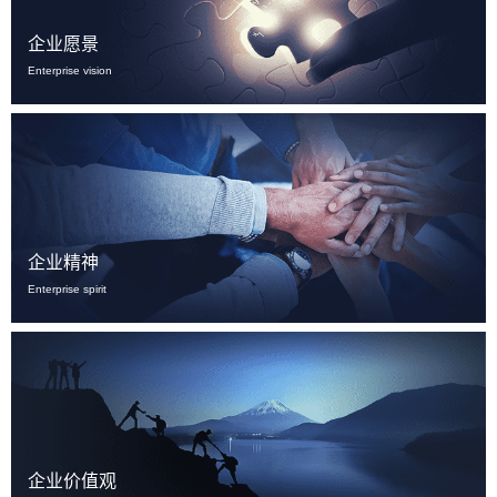
企业愿景
Enterprise vision
企业精神
Enterprise spirit
企业价值观