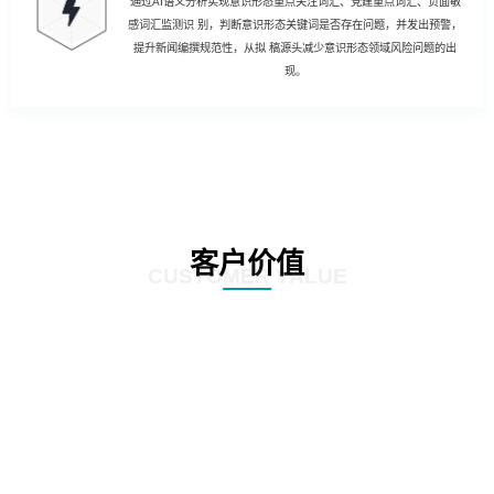
通过AI语义分析实现意识形态重点关注词汇、党建重点词汇、负面敏
感词汇监测识 别，判断意识形态关键词是否存在问题，并发出预警，
提升新闻编撰规范性，从拟 稿源头减少意识形态领域风险问题的出
现。
客户价值
CUSTOMER VALUE
01
强化风险控制：AI智慧风控技术能够通过对新闻公文内容的深度分析和挖掘，
发现潜在的风险点，如敏感信息泄露、政策误读等。通过及时预警和提醒，帮
助客户规避潜在风险，确保新闻公文的准确性和合规性。