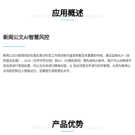
应用概述
APPLICATION OVERVIEW
新闻公文AI智慧风控
新闻公文AI智慧风控在落实意识形态工作责任制方面发挥着至关重要的作用。通过运用NLP（自
然语言处理）、OCR（光学字符识别）和CV（计算机视觉）等先进的AI技术，用户可以对新闻不
良信息进行有效处置，对公文文本进行精准纠错，以 及对涉密文件进行科学管理，从而为新闻公
文风险控制注入智能动力，显著提升其智慧化水平。
产品优势
PRODUCT ADVANTAGES