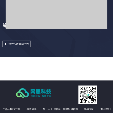
综合行政管理平台
综合行政管理平台
产品与解决方案
服务体系
开云电子（中国）有限公司官网
新闻资讯
加入我们