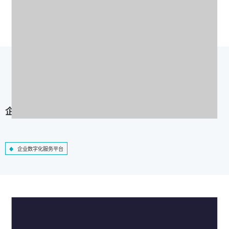
企业数字化服务平台
企业数字化服务平台