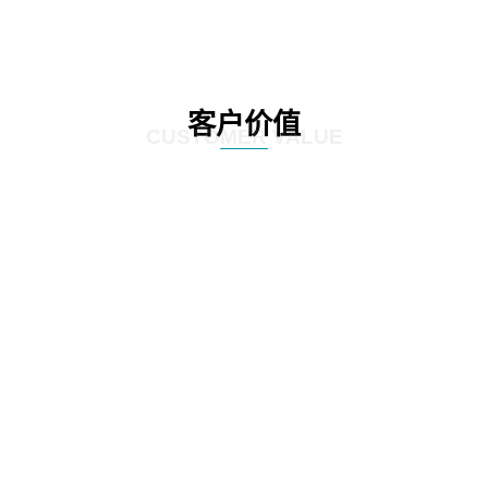
客户价值
CUSTOMER VALUE
01
通过定制化的咨询服务，制定符合客户实际情况的IT发展策略和实施方案，为客
户提供更有效的IT解决方案。
02
网思科技的服务不仅提供IT咨询，还能执行和监控策略实施的过程，并在必要时
对策略和方案进行调整，以确保长期的落实和卓越的结果。
03
IT咨询服务不仅仅是提供策略和方案，更重要的是要为实施提供具体的落地举措
和工作计划。网思科技的服务能够将IT发展策略和方案落地，提供具体的实施计
划、流程和步骤，帮助客户更好地规划IT改造管理方式。