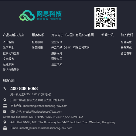
产品与解决方案
服务体系
开云电子（中国）有限公司官网
新闻资讯
加入我们
人工智能
服务级别
企业简介
招聘岗位
数字孪生
服务网络
开云电子（中国）有限公司官网
联系方式
数字化转型解
服务网络
留言表单
安全服务
荣誉资质
运维服务
企业风采
技术咨询服务
联系我们
400-808-5058
周一到周五9:30-18:00 (北京时间）
广州市黄埔区科学大道18号芯大厦B2栋1-2层
商务合作: marketing@harlesdencog7day.com
媒体合作: media@harlesdencog7day.com
Overseas business: NETTHINK HOLDINGS(HK)CO.,LIMITED
Add: Unit 04-05, 16F, The Broadway No.54-62 Lockhart Road,
Wanchai, HongKong
Email: sinontt_business@harlesdencog7day.com