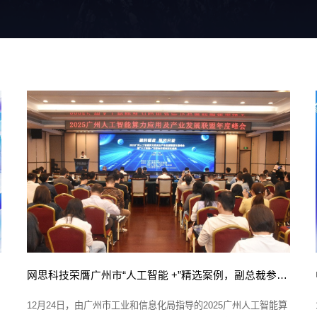
网思科技荣膺广州市“人工智能 +”精选案例，副总裁参与圆桌论坛论AI发展态势
12月24日，由广州市工业和信息化局指导的2025广州人工智能算