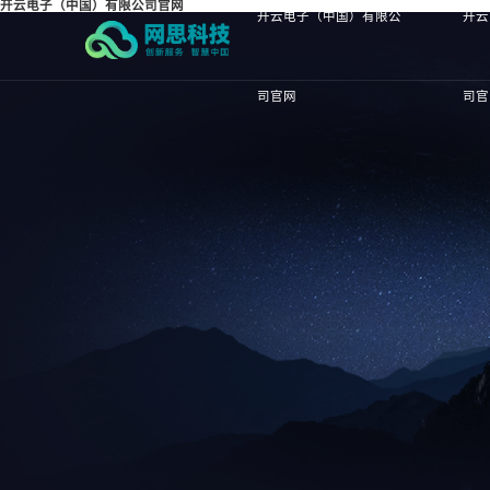
开云电子（中国）有限公司官网
开云电子（中国）有限公
开云
司官网
司官