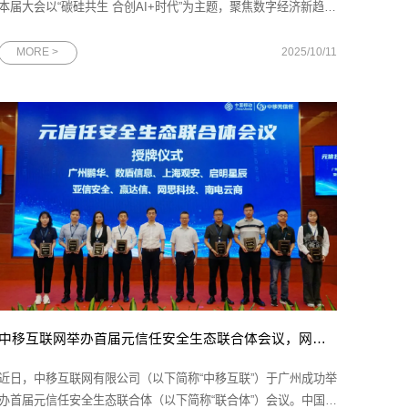
本届大会以“碳硅共生 合创AI+时代”为主题，聚焦数字经济新趋
势，吸引了众多产业领军企业与技术创新者的参与。作为中国移
动在数字生活与数据要素领域的重要创新主体，中移互联网有限
MORE >
2025/10/11
公司连续发布多项战略合作与产品成果——中国移动云盘携手新
浪微博发布“云空间
中移互联网举办首届元信任安全生态联合体会议，网思科技荣列首批成员单位
近日，中移互联网有限公司（以下简称“中移互联”）于广州成功举
办首届元信任安全生态联合体（以下简称“联合体”）会议。中国移