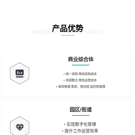
产品优势
PRODUCT ADVANTAGES
商业综合体
• 统一采购:降低采购成本
• 资源整合:降低运营成本
• 高效管理:售前、售后统-监控和管理
园区/街道
• 实现数字化管理
• 提升工作运营效率