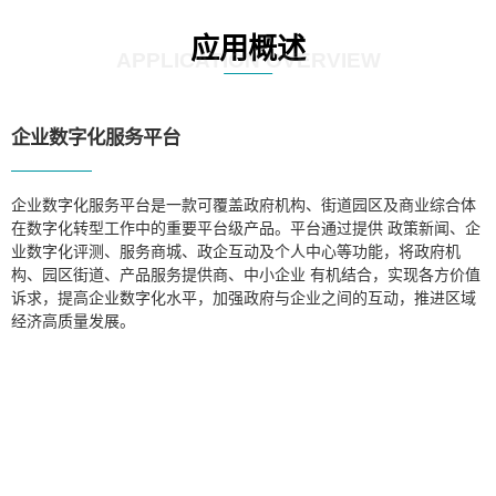
应用概述
APPLICATION OVERVIEW
企业数字化服务平台
企业数字化服务平台是一款可覆盖政府机构、街道园区及商业综合体
在数字化转型工作中的重要平台级产品。平台通过提供 政策新闻、企
业数字化评测、服务商城、政企互动及个人中心等功能，将政府机
构、园区街道、产品服务提供商、中小企业 有机结合，实现各方价值
诉求，提高企业数字化水平，加强政府与企业之间的互动，推进区域
经济高质量发展。