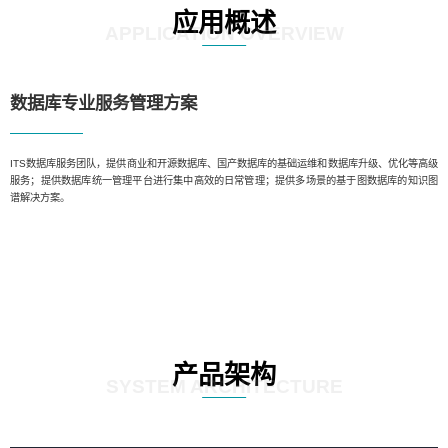
应用概述
APPLICATION OVERVIEW
数据库专业服务管理方案️
ITS数据库服务团队，提供商业和开源数据库、国产数据库的基础运维和数据库升级、优化等高级
服务；提供数据库统一管理平台进行集中高效的日常管理；提供多场景的基于图数据库的知识图
谱解决方案。
产品架构
SYSTEM ARCHITECTURE