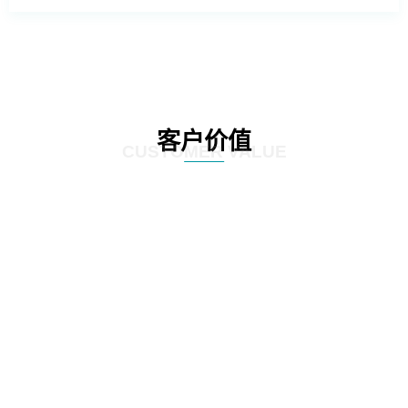
客户价值
CUSTOMER VALUE
01
根据客户不同的需求提供不同的数据库管理方案，针对客户现有数据库系统的
特点和运维要求，提供定制化的解决方案，帮助客户实现业务目标和持续优
化。
02
提供自动化和智能化的运维服务，提高运维效率，减少人力投入和运维成本，
并且通过系统性能和安全风险预警等方式帮助运维人员提前解决潜在问题，提
高系统安全稳定性。
03
遵守国际标准和最佳实践，提供相应的数据管理方案，确保数据能够实现有效