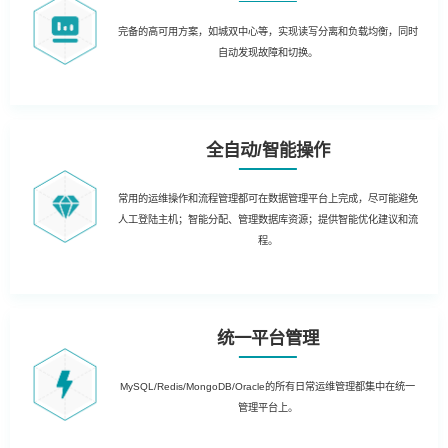
完备的高可用方案，如城双中心等，实现读写分离和负载均衡，同时
自动发现故障和切换。
全自动/智能操作
常用的运维操作和流程管理都可在数据管理平台上完成，尽可能避免
人工登陆主机；智能分配、管理数据库资源；提供智能优化建议和流
程。
统一平台管理
MySQL/Redis/MongoDB/Oracle的所有日常运维管理都集中在统一
管理平台上。