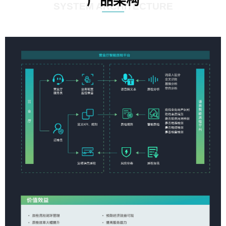
产品架构
SYSTEM ARCHITECTURE