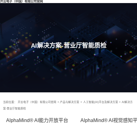
开云电子（中国）有限公司官网
AI解决方案-营业厅智能质检
当前位置：
开云电子（中国）有限公司官网
>
产品与解决方案
>
人工智能(AI)平台及解决方案
>
AI解决方
案-营业厅智能质检
AlphaMind® AI能力开放平台
AlphaMind® AI视觉感知