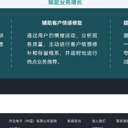
开云电子（中国）有限公司官网
新闻资讯
加入我们
联系我