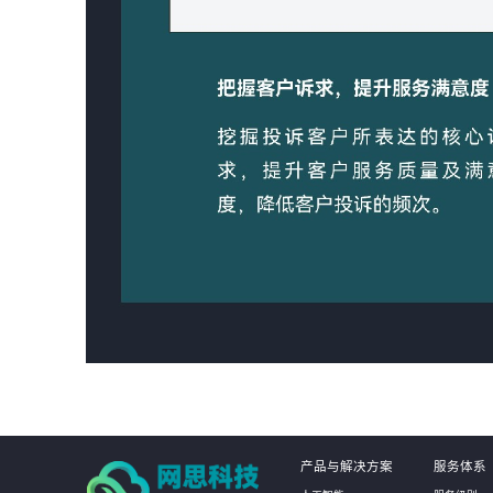
产品与解决方案
服务体系