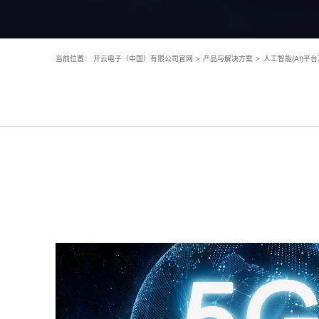
当前位置：
开云电子（中国）有限公司官网
>
产品与解决方案
>
人工智能(AI)平