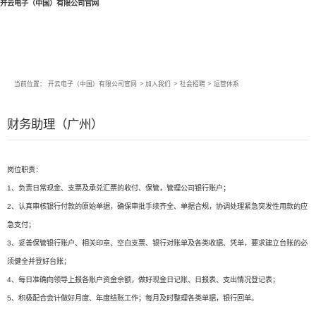
开云电子（中国）有限公司官网
当前位置：
开云电子（中国）有限公司官网
>
加入我们
>
社会招聘
>
运营体系
财务助理（广州）
岗位职责：
1、负责日常现金、支票及承兑汇票的收付、保管，管理公司银行账户；
2、认真审核银行付款的原始单据，确保审批手续齐全、单据合规，协调处理紧急突发性用款的应
急支付；
3、妥善保管银行账户、相关印章、空白支票、银行对账单及各类收据、凭单，要求建立台账的必
须健全并登好台账；
4、每日准确向领导上报各账户资金余额，做好现金日记账、日报表、支出情况登记表；
5、积极配合会计做好月度、年度结账工作；每月及时整理各类单据，银行回单。